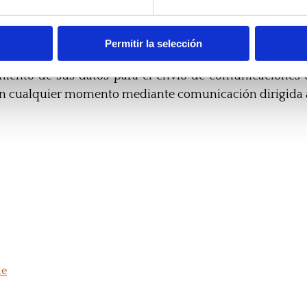
ansporte, etc.) única y exclusivamente cuando sea nece
Permitir la selección
 la aceptación de estas condiciones sin recibir comun
iento de sus datos para el envío de comunicaciones c
en cualquier momento mediante comunicación dirigida
de