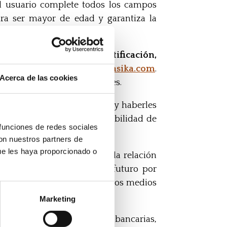
 el usuario complete todos los campos
ara ser mayor de edad y garantiza la
sus derechos de
acceso, rectificación,
lectrónico a
info@gazteklasika.com
.
Acerca de las cookies
atamiento de datos personales.
iento expreso de los mismos, y haberles
dad del fichero, y de la posibilidad de
 funciones de redes sociales
con nuestros partners de
ue les haya proporcionado o
stión y administración de la relación
ecidos actualmente y en el futuro por
por correo electrónico u otros medios
Marketing
onales a terceros (entidades bancarias,