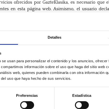
ervicios ofrecidos por GazteKlasika, es necesario que
sentes en esta página web. Asimismo, el usuario decl
 con estricta confidencialidad, pudiendo ejercitar 
diante comunicación escrita dirigida por correo e
Detalles
te correo para cualquier cuestión relacionada con el tr
ar datos personales de terceros, contar con el consentim
s
viso legal, de la procedencia de los datos, de la finali
b se usan para personalizar el contenido y los anuncios, ofrecer
s, compartimos información sobre el uso que haga del sitio web 
 análisis web, quienes pueden combinarla con otra información q
es tendrá como finalidad, además del mantenimiento, ge
r del uso que haya hecho de sus servicios.
ación comercial relativa a productos y servicios ofr
 incluir comunicaciones promocionales y publicitarias 
Preferencias
Estadística
a, usted autoriza y consiente la cesión de sus datos pers