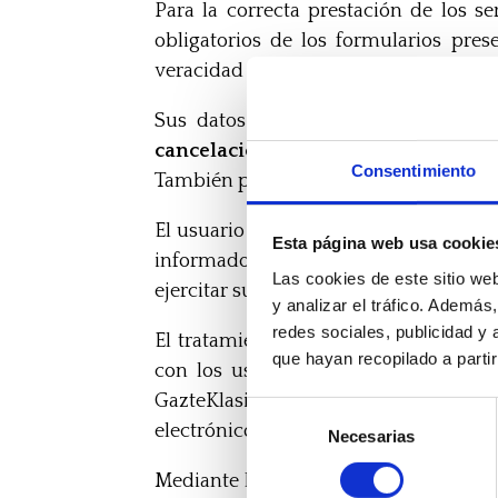
Para la correcta prestación de los s
obligatorios de los formularios pre
veracidad de los datos facilitados.
Sus datos personales serán tratados
cancelación y oposición (ARCO)
me
Consentimiento
También puede contactar a través de es
El usuario declara, en caso de facilit
Esta página web usa cookie
informado del contenido del presente a
Las cookies de este sitio we
ejercitar sus derechos.
y analizar el tráfico. Ademá
redes sociales, publicidad y
El tratamiento de los datos personal
que hayan recopilado a parti
con los usuarios, el envío de inform
GazteKlasika. Esta información puede
Selección
electrónicos equivalentes.
Necesarias
de
consentimiento
Mediante la aceptación de esta polític