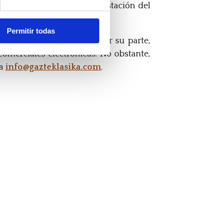
sario para la correcta prestación del
Permitir todas
icación negativa expresa por su parte,
omerciales electrónicas. No obstante,
 a
info@gazteklasika.com
.