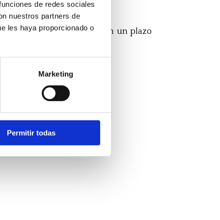
 funciones de redes sociales
ntrada.
con nuestros partners de
ue les haya proporcionado o
a que se realizó la compra en un plazo
Marketing
Permitir todas