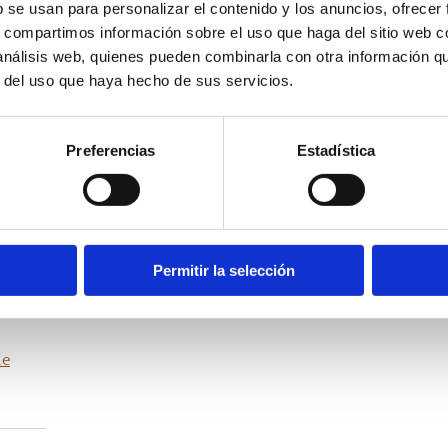
b se usan para personalizar el contenido y los anuncios, ofrecer
de gestión/distribución o servicios de recuperación de e
s, compartimos información sobre el uso que haga del sitio web 
 análisis web, quienes pueden combinarla con otra información q
adas se ejecutará automáticamente a la tarjeta desde l
r del uso que haya hecho de sus servicios.
Preferencias
Estadística
Permitir la selección
de