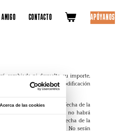
 AMIGO
CONTACTO
APÓYANOS
rá cambiada ni devuelto su importe,
os en que la suspensión o modificación
azo de quince días desde la fecha de la
Acerca de las cookies
a la mitad del espectáculo, no habrá
o de quince días desde la fecha de la
dmitirá ninguna devolución. No serán