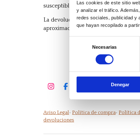
Las cookies de este sitio we
susceptibles de devolución los gastos 
y analizar el tráfico. Ademá
redes sociales, publicidad y
La devolución del importe de las entr
que hayan recopilado a parti
aproximado de 3 a 15 días hábiles.
Selección
Necesarias
de
consentimiento
Denegar
I
F
Y
T
n
a
o
i
s
c
u
k
t
e
T
T
Aviso Legal
•
Política de compra
•
Política 
a
b
u
o
devoluciones
g
o
b
k
r
o
e
a
k