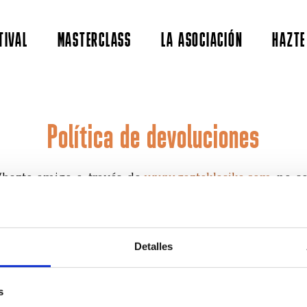
TIVAL
MASTERCLASS
LA ASOCIACIÓN
HAZTE
Política de devoluciones
/hazte amigo a través de
www.gazteklasika.com
no se
vento. No serán objeto de devolución aquellos supuest
ectáculo o actividad y fuera por causa de fuerza mayor.
 es obligación del Organizador realizarla dentro del pl
Detalles
ión. Si la suspensión se realiza una vez transcurrid
ación, la devolución se podrá efectuar dentro del plaz
s
ón del espectáculo. Transcurrido este plazo, no se a