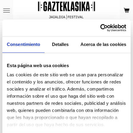
Ir
al
contenido
principal
Contáctanos
Consentimiento
Detalles
Acerca de las cookies
Nombre *
Esta página web usa cookies
Las cookies de este sitio web se usan para personalizar
el contenido y los anuncios, ofrecer funciones de redes
Dirección de correo electrónico *
sociales y analizar el tráfico. Además, compartimos
información sobre el uso que haga del sitio web con
nuestros partners de redes sociales, publicidad y análisis
web, quienes pueden combinarla con otra información
Mensaje *
que les haya proporcionado o que hayan recopilado a
partir del uso que haya hecho de sus servicios.