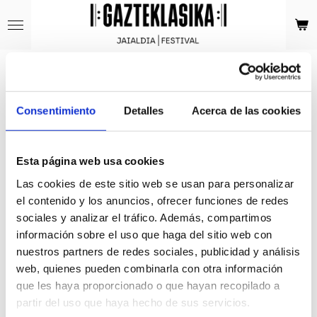
Ir
al
contenido
principal
Política de compra
Consentimiento
Detalles
Acerca de las cookies
La organización no garantiza la autenticidad de la
entrada si esta no ha sido adquirida en los puntos
Esta página web usa cookies
oficiales de venta.
Las cookies de este sitio web se usan para personalizar
Al acceder al recinto, el público podrá ser sometido a
el contenido y los anuncios, ofrecer funciones de redes
un registro conforme a la legislación vigente. No está
sociales y analizar el tráfico. Además, compartimos
permitida la entrada con objetos que la organización
información sobre el uso que haga del sitio web con
considere peligrosos. Se reserva el derecho de
nuestros partners de redes sociales, publicidad y análisis
admisión.
web, quienes pueden combinarla con otra información
que les haya proporcionado o que hayan recopilado a
La admisión al recinto queda supeditada a la
partir del uso que haya hecho de sus servicios.
presentación de una entrada válida, completa y en